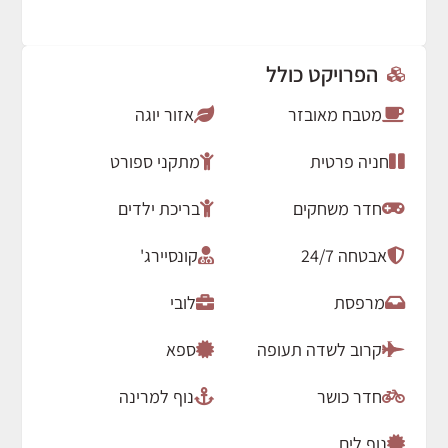
הפרויקט כולל
מטבח מאובזר
אזור יוגה
חניה פרטית
מתקני ספורט
חדר משחקים
בריכת ילדים
אבטחה 24/7
קונסיירג'
מרפסת
לובי
קרוב לשדה תעופה
ספא
חדר כושר
נוף למרינה
נוף לים