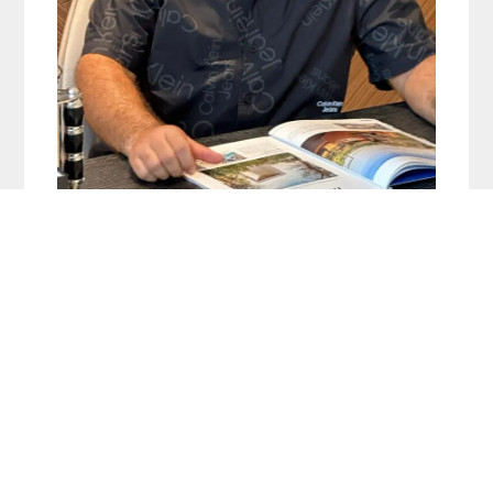
חיים פור
054-5633363
Dubailinfo@gmail.com