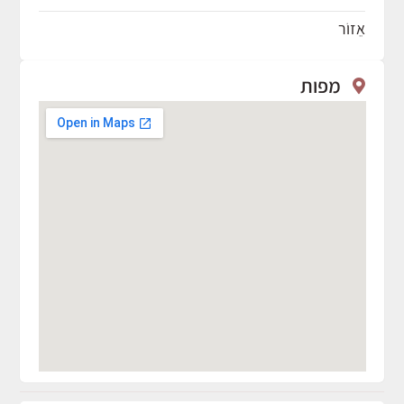
אֵזוֹר
מפות