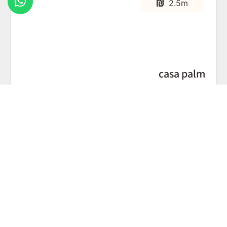
2.5m
casa palm
מגדל יוקרה על הים
קרא עוד
720k
golf view